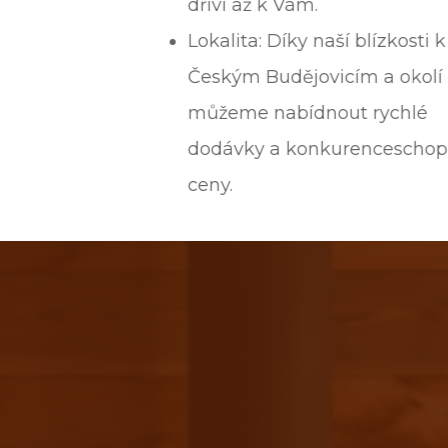
dříví až k Vám.
Lokalita: Díky naší blízkosti k
Českým Budějovicím a okolí
můžeme nabídnout rychlé
dodávky a konkurenceschopné
ceny.