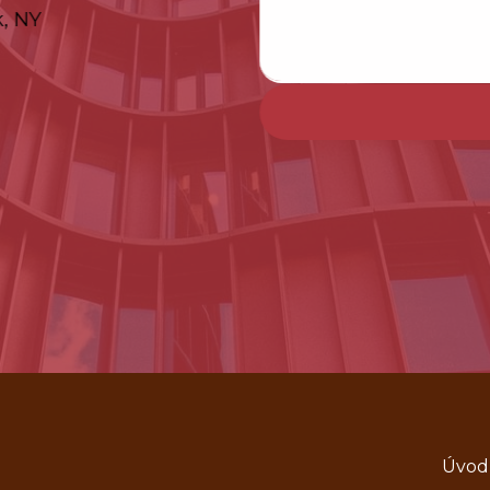
k, NY
Úvod