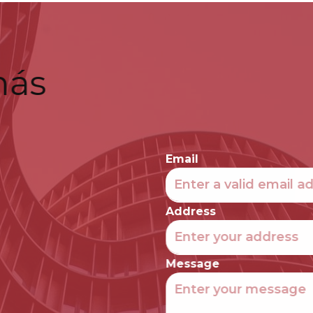
nás
Email
Address
Message