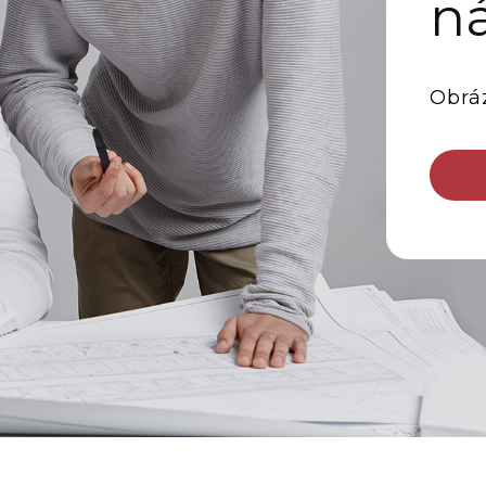
n
Obrá