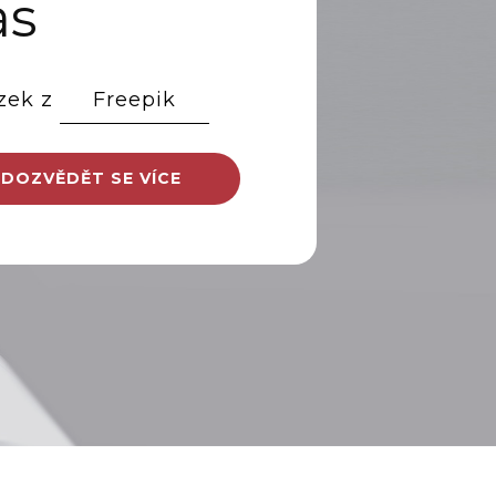
ás
zek z
Freepik
DOZVĚDĚT SE VÍCE