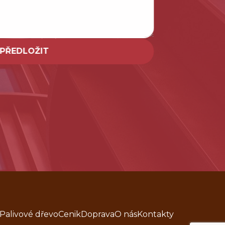
PŘEDLOŽIT
Palivové dřevo
Cenik
Doprava
O nás
Kontakty