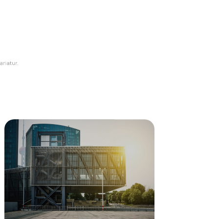
í
eu fugiat nulla pariatur.