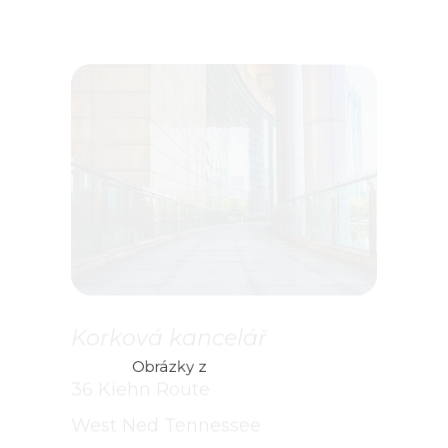
Korková kancelář
36 Kiehn Route
West Ned Tennessee
Cork, L63 H6NP
+1 (234) 567-8910
budova@firma.cz
Obrázky z
Freepik